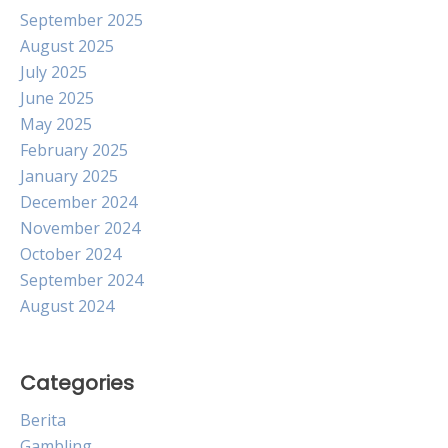
September 2025
August 2025
July 2025
June 2025
May 2025
February 2025
January 2025
December 2024
November 2024
October 2024
September 2024
August 2024
Categories
Berita
Gambling