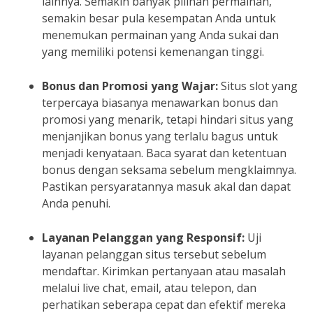
lainnya. Semakin banyak pilihan permainan,
semakin besar pula kesempatan Anda untuk
menemukan permainan yang Anda sukai dan
yang memiliki potensi kemenangan tinggi.
Bonus dan Promosi yang Wajar:
Situs slot yang
terpercaya biasanya menawarkan bonus dan
promosi yang menarik, tetapi hindari situs yang
menjanjikan bonus yang terlalu bagus untuk
menjadi kenyataan. Baca syarat dan ketentuan
bonus dengan seksama sebelum mengklaimnya.
Pastikan persyaratannya masuk akal dan dapat
Anda penuhi.
Layanan Pelanggan yang Responsif:
Uji
layanan pelanggan situs tersebut sebelum
mendaftar. Kirimkan pertanyaan atau masalah
melalui live chat, email, atau telepon, dan
perhatikan seberapa cepat dan efektif mereka