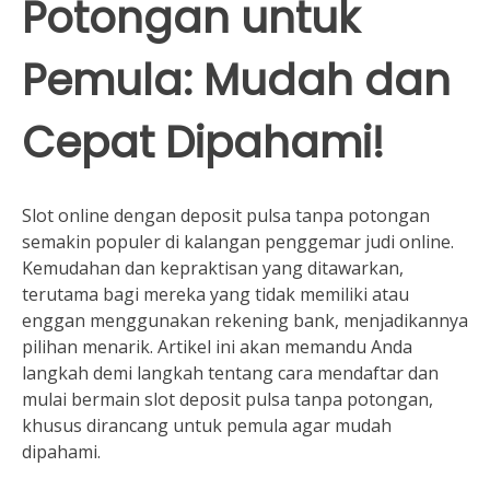
Potongan untuk
Pemula: Mudah dan
Cepat Dipahami!
Slot online dengan deposit pulsa tanpa potongan
semakin populer di kalangan penggemar judi online.
Kemudahan dan kepraktisan yang ditawarkan,
terutama bagi mereka yang tidak memiliki atau
enggan menggunakan rekening bank, menjadikannya
pilihan menarik. Artikel ini akan memandu Anda
langkah demi langkah tentang cara mendaftar dan
mulai bermain slot deposit pulsa tanpa potongan,
khusus dirancang untuk pemula agar mudah
dipahami.