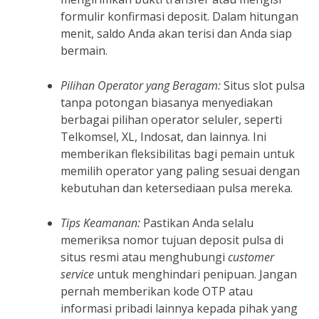
formulir konfirmasi deposit. Dalam hitungan
menit, saldo Anda akan terisi dan Anda siap
bermain.
Pilihan Operator yang Beragam:
Situs slot pulsa
tanpa potongan biasanya menyediakan
berbagai pilihan operator seluler, seperti
Telkomsel, XL, Indosat, dan lainnya. Ini
memberikan fleksibilitas bagi pemain untuk
memilih operator yang paling sesuai dengan
kebutuhan dan ketersediaan pulsa mereka.
Tips Keamanan:
Pastikan Anda selalu
memeriksa nomor tujuan deposit pulsa di
situs resmi atau menghubungi
customer
service
untuk menghindari penipuan. Jangan
pernah memberikan kode OTP atau
informasi pribadi lainnya kepada pihak yang