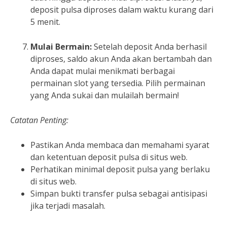
deposit pulsa diproses dalam waktu kurang dari
5 menit.
Mulai Bermain:
Setelah deposit Anda berhasil
diproses, saldo akun Anda akan bertambah dan
Anda dapat mulai menikmati berbagai
permainan slot yang tersedia. Pilih permainan
yang Anda sukai dan mulailah bermain!
Catatan Penting:
Pastikan Anda membaca dan memahami syarat
dan ketentuan deposit pulsa di situs web.
Perhatikan minimal deposit pulsa yang berlaku
di situs web.
Simpan bukti transfer pulsa sebagai antisipasi
jika terjadi masalah.