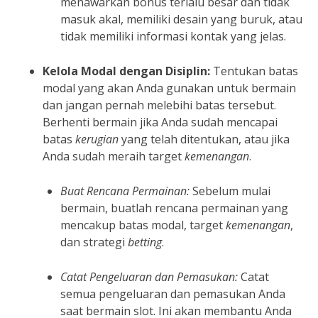
menawarkan bonus terlalu besar dan tidak
masuk akal, memiliki desain yang buruk, atau
tidak memiliki informasi kontak yang jelas.
Kelola Modal dengan Disiplin:
Tentukan batas
modal yang akan Anda gunakan untuk bermain
dan jangan pernah melebihi batas tersebut.
Berhenti bermain jika Anda sudah mencapai
batas
kerugian
yang telah ditentukan, atau jika
Anda sudah meraih target
kemenangan
.
Buat Rencana Permainan:
Sebelum mulai
bermain, buatlah rencana permainan yang
mencakup batas modal, target
kemenangan
,
dan strategi
betting
.
Catat Pengeluaran dan Pemasukan:
Catat
semua pengeluaran dan pemasukan Anda
saat bermain slot. Ini akan membantu Anda