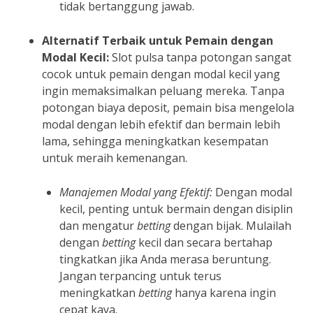
tidak bertanggung jawab.
Alternatif Terbaik untuk Pemain dengan
Modal Kecil:
Slot pulsa tanpa potongan sangat
cocok untuk pemain dengan modal kecil yang
ingin memaksimalkan peluang mereka. Tanpa
potongan biaya deposit, pemain bisa mengelola
modal dengan lebih efektif dan bermain lebih
lama, sehingga meningkatkan kesempatan
untuk meraih kemenangan.
Manajemen Modal yang Efektif:
Dengan modal
kecil, penting untuk bermain dengan disiplin
dan mengatur
betting
dengan bijak. Mulailah
dengan
betting
kecil dan secara bertahap
tingkatkan jika Anda merasa beruntung.
Jangan terpancing untuk terus
meningkatkan
betting
hanya karena ingin
cepat kaya.