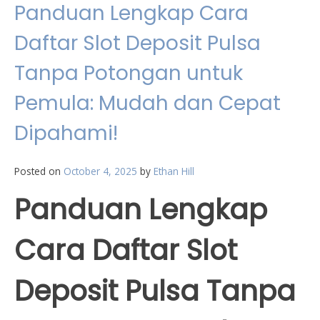
Panduan Lengkap Cara
Daftar Slot Deposit Pulsa
Tanpa Potongan untuk
Pemula: Mudah dan Cepat
Dipahami!
Posted on
October 4, 2025
by
Ethan Hill
Panduan Lengkap
Cara Daftar Slot
Deposit Pulsa Tanpa