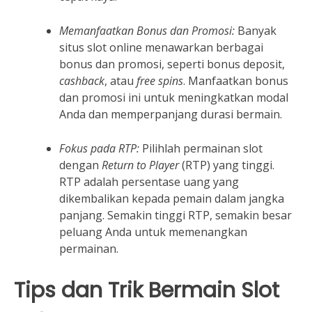
Memanfaatkan Bonus dan Promosi:
Banyak
situs slot online menawarkan berbagai
bonus dan promosi, seperti bonus deposit,
cashback
, atau
free spins
. Manfaatkan bonus
dan promosi ini untuk meningkatkan modal
Anda dan memperpanjang durasi bermain.
Fokus pada RTP:
Pilihlah permainan slot
dengan
Return to Player
(RTP) yang tinggi.
RTP adalah persentase uang yang
dikembalikan kepada pemain dalam jangka
panjang. Semakin tinggi RTP, semakin besar
peluang Anda untuk memenangkan
permainan.
Tips dan Trik Bermain Slot