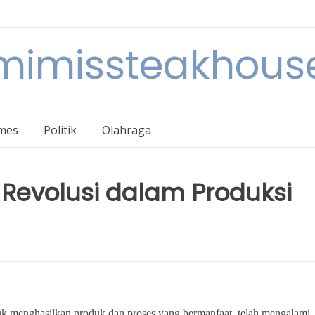
mimissteakhous
mes
Politik
Olahraga
: Revolusi dalam Produksi
k menghasilkan produk dan proses yang bermanfaat, telah mengalami