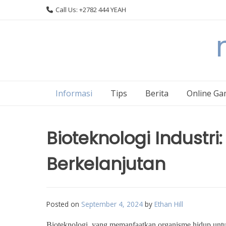
Skip
Call Us: +2782 444 YEAH
to
content
Informasi
Tips
Berita
Online Ga
Bioteknologi Industri
Berkelanjutan
Posted on
September 4, 2024
by
Ethan Hill
Bioteknologi, yang memanfaatkan organisme hidup untu