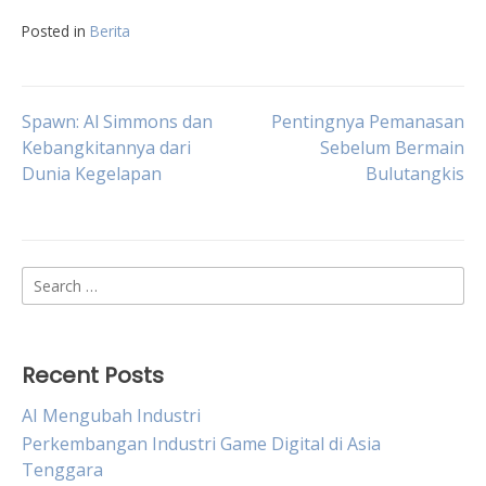
Posted in
Berita
Post
Spawn: Al Simmons dan
Pentingnya Pemanasan
Kebangkitannya dari
Sebelum Bermain
Dunia Kegelapan
Bulutangkis
navigation
Search
for:
Recent Posts
AI Mengubah Industri
Perkembangan Industri Game Digital di Asia
Tenggara