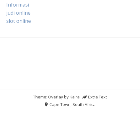
Informasi
judi online
slot online
Theme: Overlay by
Kaira
.
Extra Text
Cape Town, South Africa