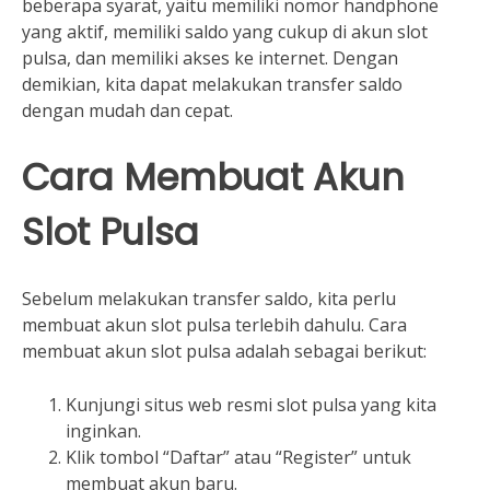
beberapa syarat, yaitu memiliki nomor handphone
yang aktif, memiliki saldo yang cukup di akun slot
pulsa, dan memiliki akses ke internet. Dengan
demikian, kita dapat melakukan transfer saldo
dengan mudah dan cepat.
Cara Membuat Akun
Slot Pulsa
Sebelum melakukan transfer saldo, kita perlu
membuat akun slot pulsa terlebih dahulu. Cara
membuat akun slot pulsa adalah sebagai berikut:
Kunjungi situs web resmi slot pulsa yang kita
inginkan.
Klik tombol “Daftar” atau “Register” untuk
membuat akun baru.