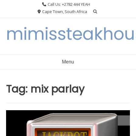
Skip
Call Us: +2782 444 YEAH
to
Cape Town, South Africa
content
mimissteakhou
Menu
Tag:
mix parlay