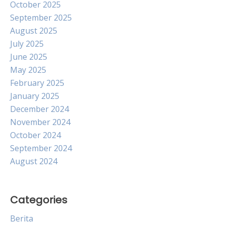
October 2025
September 2025
August 2025
July 2025
June 2025
May 2025
February 2025
January 2025
December 2024
November 2024
October 2024
September 2024
August 2024
Categories
Berita