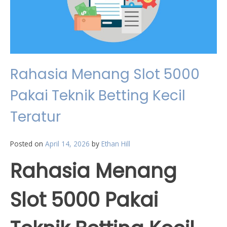
Rahasia Menang Slot 5000
Pakai Teknik Betting Kecil
Teratur
Posted on
April 14, 2026
by
Ethan Hill
Rahasia Menang
Slot 5000 Pakai