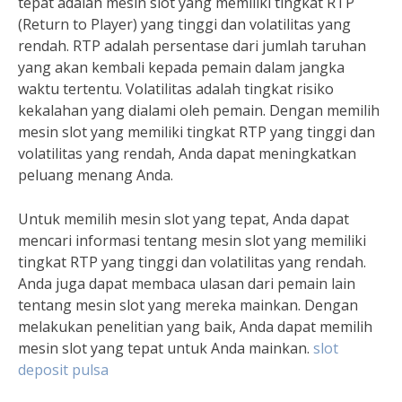
tepat adalah mesin slot yang memiliki tingkat RTP
(Return to Player) yang tinggi dan volatilitas yang
rendah. RTP adalah persentase dari jumlah taruhan
yang akan kembali kepada pemain dalam jangka
waktu tertentu. Volatilitas adalah tingkat risiko
kekalahan yang dialami oleh pemain. Dengan memilih
mesin slot yang memiliki tingkat RTP yang tinggi dan
volatilitas yang rendah, Anda dapat meningkatkan
peluang menang Anda.
Untuk memilih mesin slot yang tepat, Anda dapat
mencari informasi tentang mesin slot yang memiliki
tingkat RTP yang tinggi dan volatilitas yang rendah.
Anda juga dapat membaca ulasan dari pemain lain
tentang mesin slot yang mereka mainkan. Dengan
melakukan penelitian yang baik, Anda dapat memilih
mesin slot yang tepat untuk Anda mainkan.
slot
deposit pulsa