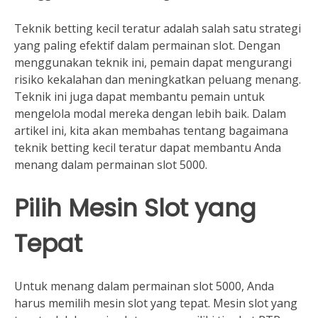
Teknik betting kecil teratur adalah salah satu strategi
yang paling efektif dalam permainan slot. Dengan
menggunakan teknik ini, pemain dapat mengurangi
risiko kekalahan dan meningkatkan peluang menang.
Teknik ini juga dapat membantu pemain untuk
mengelola modal mereka dengan lebih baik. Dalam
artikel ini, kita akan membahas tentang bagaimana
teknik betting kecil teratur dapat membantu Anda
menang dalam permainan slot 5000.
Pilih Mesin Slot yang
Tepat
Untuk menang dalam permainan slot 5000, Anda
harus memilih mesin slot yang tepat. Mesin slot yang