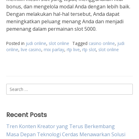
bonus, dan mengelola modal Anda dengan lebih baik.
Dengan melakukan hal-hal tersebut, Anda dapat
meningkatkan peluang menang Anda dan menjadi
pemenang dalam permainan slot 5000.
Posted in
judi online
,
slot online
Tagged
casino online
,
judi
online
,
live casino
,
mix parlay
,
rtp live
,
rtp slot
,
slot online
Search
for:
Recent Posts
Tren Konten Kreator yang Terus Berkembang
Masa Depan Teknologi Cerdas Menawarkan Solusi