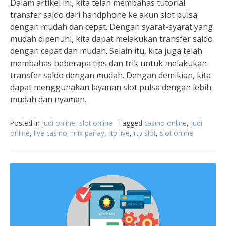
Dalam artikel ini, kita telah membahas tutorial
transfer saldo dari handphone ke akun slot pulsa
dengan mudah dan cepat. Dengan syarat-syarat yang
mudah dipenuhi, kita dapat melakukan transfer saldo
dengan cepat dan mudah. Selain itu, kita juga telah
membahas beberapa tips dan trik untuk melakukan
transfer saldo dengan mudah. Dengan demikian, kita
dapat menggunakan layanan slot pulsa dengan lebih
mudah dan nyaman.
Posted in
judi online
,
slot online
Tagged
casino online
,
judi
online
,
live casino
,
mix parlay
,
rtp live
,
rtp slot
,
slot online