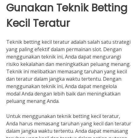
Gunakan Teknik Betting
Kecil Teratur
Teknik betting kecil teratur adalah salah satu strategi
yang paling efektif dalam permainan slot. Dengan
menggunakan teknik ini, Anda dapat mengurangi
risiko kekalahan dan meningkatkan peluang menang.
Teknik ini melibatkan memasang taruhan yang kecil
dan teratur dalam jangka waktu tertentu. Dengan
menggunakan teknik ini, Anda dapat mengelola
modal Anda dengan lebih baik dan meningkatkan
peluang menang Anda.
Untuk menggunakan teknik betting kecil teratur,
Anda harus memasang taruhan yang kecil dan teratur
dalam jangka waktu tertentu. Anda dapat memasang