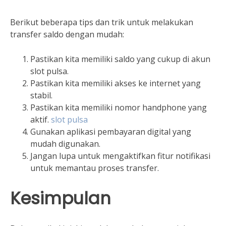
Berikut beberapa tips dan trik untuk melakukan
transfer saldo dengan mudah:
Pastikan kita memiliki saldo yang cukup di akun
slot pulsa.
Pastikan kita memiliki akses ke internet yang
stabil.
Pastikan kita memiliki nomor handphone yang
aktif.
slot pulsa
Gunakan aplikasi pembayaran digital yang
mudah digunakan.
Jangan lupa untuk mengaktifkan fitur notifikasi
untuk memantau proses transfer.
Kesimpulan