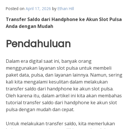
Posted on
April 17, 2026
by
Ethan Hill
Transfer Saldo dari Handphone ke Akun Slot Pulsa
Anda dengan Mudah
Pendahuluan
Dalam era digital saat ini, banyak orang
menggunakan layanan slot pulsa untuk membeli
paket data, pulsa, dan layanan lainnya. Namun, sering
kali kita mengalami kesulitan dalam melakukan
transfer saldo dari handphone ke akun slot pulsa.
Oleh karena itu, dalam artikel ini kita akan membahas
tutorial transfer saldo dari handphone ke akun slot
pulsa dengan mudah dan cepat.
Untuk melakukan transfer saldo, kita memerlukan